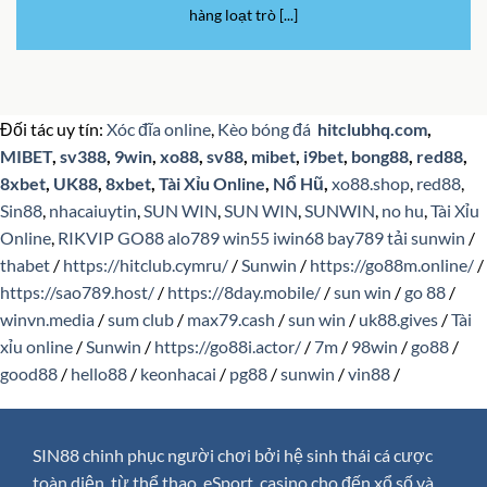
hàng loạt trò [...]
Đối tác uy tín:
Xóc đĩa online
,
Kèo bóng đá
hitclubhq.com
,
MIBET
,
sv388
,
9win
,
xo88
,
sv88
,
mibet
,
i9bet
,
bong88
,
red88
,
8xbet
,
UK88
,
8xbet
,
Tài Xỉu Online
,
Nổ Hũ
,
xo88.shop
,
red88
,
Sin88
,
nhacaiuytin
,
SUN WIN
,
SUN WIN
,
SUNWIN
,
no hu
,
Tài Xỉu
Online
,
RIKVIP
GO88
alo789
win55
iwin68
bay789
tải sunwin
/
thabet
/
https://hitclub.cymru/
/
Sunwin
/
https://go88m.online/
/
https://sao789.host/
/
https://8day.mobile/
/
sun win
/
go 88
/
winvn.media
/
sum club
/
max79.cash
/
sun win
/
uk88.gives
/
Tài
xỉu online
/
Sunwin
/
https://go88i.actor/
/
7m
/
98win
/
go88
/
good88
/
hello88
/
keonhacai
/
pg88
/
sunwin
/
vin88
/
SIN88
chinh phục người chơi bởi hệ sinh thái cá cược
toàn diện, từ thể thao, eSport, casino cho đến xổ số và