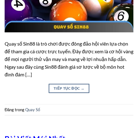
Quay số Sin88 là trò chơi được đông đảo hội viên lựa chọn
để tham gia cá cược trực tuyến. Đây được xem là cơ hội vàng
để mọi người thử vận may và mang về lợi nhuận hấp dẫn.
Ngay sau đây cùng Sin88 đánh giá sơ lược về bộ môn hot
đình đám […]
TIẾP TỤC ĐỌC
→
Đăng trong
Quay Số