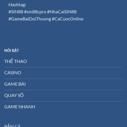
Hashtag:
#SIN88 #sin88cpro #NhaCaiSIN88
#GameBaiDoiThuong #CaCuocOnline
NỔI BẬT
THỂ THAO
CASINO
GAME BÀI
QUAY SỐ
GAME NHANH
BẮN CÁ