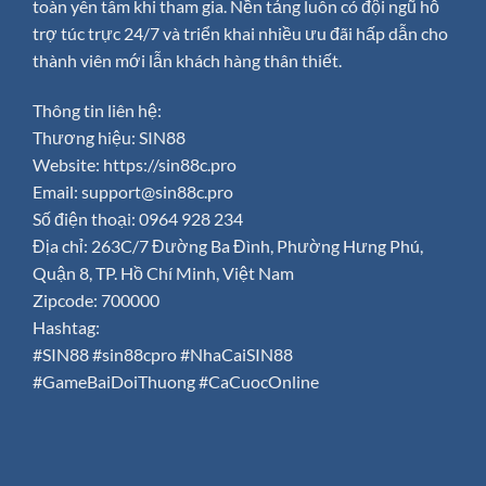
toàn yên tâm khi tham gia. Nền tảng luôn có đội ngũ hỗ
trợ túc trực 24/7 và triển khai nhiều ưu đãi hấp dẫn cho
thành viên mới lẫn khách hàng thân thiết.
Thông tin liên hệ:
Thương hiệu: SIN88
Website:
https://sin88c.pro
Email:
support@sin88c.pro
Số điện thoại: 0964 928 234
Địa chỉ: 263C/7 Đường Ba Đình, Phường Hưng Phú,
Quận 8, TP. Hồ Chí Minh, Việt Nam
Zipcode: 700000
Hashtag:
#SIN88 #sin88cpro #NhaCaiSIN88
#GameBaiDoiThuong #CaCuocOnline