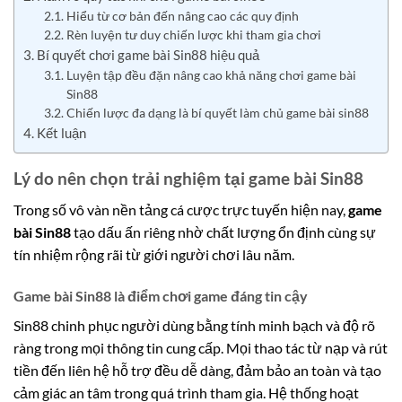
Hiểu từ cơ bản đến nâng cao các quy định
Rèn luyện tư duy chiến lược khi tham gia chơi
Bí quyết chơi game bài Sin88 hiệu quả
Luyện tập đều đặn nâng cao khả năng chơi game bài
Sin88
Chiến lược đa dạng là bí quyết làm chủ game bài sin88
Kết luận
Lý do nên chọn trải nghiệm tại game bài Sin88
Trong số vô vàn nền tảng cá cược trực tuyến hiện nay,
game
bài Sin88
tạo dấu ấn riêng nhờ chất lượng ổn định cùng sự
tín nhiệm rộng rãi từ giới người chơi lâu năm.
Game bài Sin88 là điểm chơi game đáng tin cậy
Sin88 chinh phục người dùng bằng tính minh bạch và độ rõ
ràng trong mọi thông tin cung cấp. Mọi thao tác từ nạp và rút
tiền đến liên hệ hỗ trợ đều dễ dàng, đảm bảo an toàn và tạo
cảm giác an tâm trong quá trình tham gia. Hệ thống hoạt