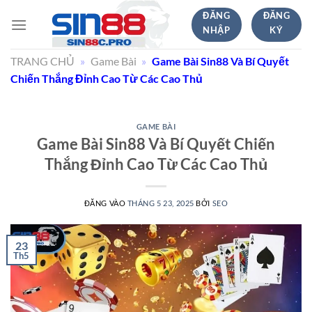
Bỏ
ĐĂNG
ĐĂNG
qua
NHẬP
KÝ
nội
dung
TRANG CHỦ
»
Game Bài
»
Game Bài Sin88 Và Bí Quyết
Chiến Thắng Đỉnh Cao Từ Các Cao Thủ
GAME BÀI
Game Bài Sin88 Và Bí Quyết Chiến
Thắng Đỉnh Cao Từ Các Cao Thủ
ĐĂNG VÀO
THÁNG 5 23, 2025
BỞI
SEO
23
Th5